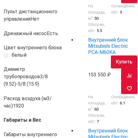
На
Охлаждение,
Пульт дистанционного
площадь,
кВт:
5
2
м
:
50
управления
Нет
Обогрев,
кВт:
5.5
Дренажный насос
Есть
Внутренний блок
Mitsubishi Electric
Цвет внутреннего блока
PCA-M60KA
белый
Купить
Диаметр
153 550
трубопроводов
3/8
(9.52)-5/8 (15.9)
На
Охлаждение,
Расход воздуха (м3/
площадь,
кВт:
6.1
час)
1920
2
м
:
60
Обогрев,
Габариты и Вес
кВт:
7
Внутренний блок
Габариты внутреннего
Mitsubishi Electric