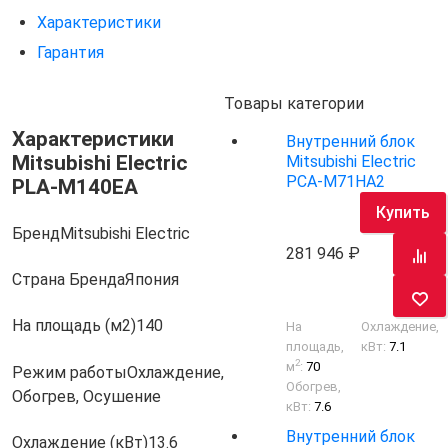
Характеристики
Гарантия
Товары категории
Характеристики
Внутренний блок
Mitsubishi Electric
Mitsubishi Electric
PCA-M71HA2
PLA-M140EA
Купить
Бренд
Mitsubishi Electric
281 946
Страна Бренда
Япония
На площадь (м2)
140
На
Охлаждение,
площадь,
кВт:
7.1
2
м
:
70
Режим работы
Охлаждение,
Обогрев,
Обогрев, Осушение
кВт:
7.6
Внутренний блок
Охлаждение (кВт)
13.6