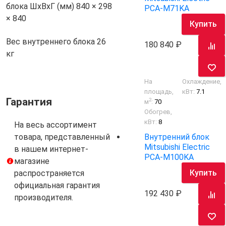
блока ШхВхГ (мм)
840 × 298
PCA-M71KA
× 840
Купить
Вес внутреннего блока
26
180 840
кг
На
Охлаждение,
площадь,
кВт:
7.1
Гарантия
2
м
:
70
Обогрев,
кВт:
8
На весь ассортимент
Внутренний блок
товара, представленный
Mitsubishi Electric
в нашем интернет-
PCA-M100KA
магазине
Купить
распространяется
официальная гарантия
192 430
производителя.