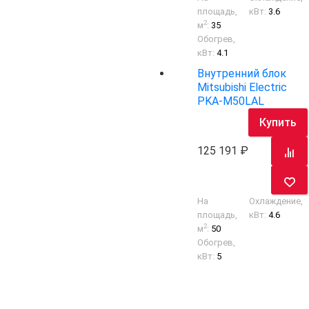
площадь,
кВт:
3.6
2
м
:
35
Обогрев,
кВт:
4.1
Внутренний блок
Mitsubishi Electric
PKA-M50LAL
Купить
125 191
На
Охлаждение,
площадь,
кВт:
4.6
2
м
:
50
Обогрев,
кВт:
5