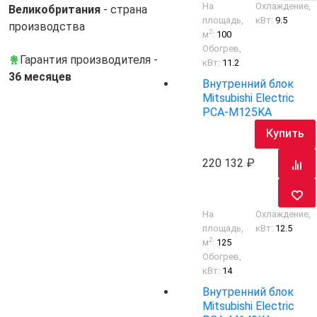
На
Охлаждение,
Великобритания
- cтрана
площадь,
кВт:
9.5
производства
2
м
:
100
Обогрев,
Гарантия производителя -
кВт:
11.2
36 месяцев
Внутренний блок
Mitsubishi Electric
PCA-M125KA
Купить
220 132
На
Охлаждение,
площадь,
кВт:
12.5
2
м
:
125
Обогрев,
кВт:
14
Внутренний блок
Mitsubishi Electric