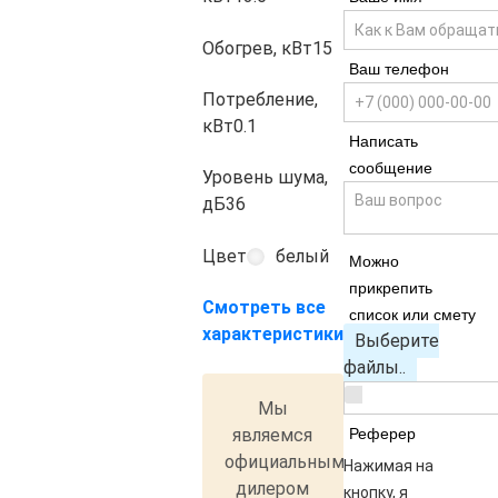
Обогрев, кВт
15
Ваш телефон
Потребление,
кВт
0.1
Написать
сообщение
Уровень шума,
дБ
36
Цвет
белый
Можно
прикрепить
Смотреть все
список или смету
характеристики
Выберите
файлы..
Мы
являемся
Реферер
официальным
Нажимая на
дилером
кнопку, я