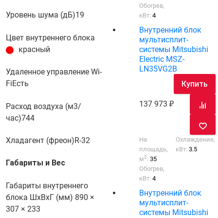
Обогрев,
Уровень шума (дБ)
19
кВт:
4
Внутренний блок
Цвет внутреннего блока
мультисплит-
системы Mitsubishi
красный
Electric MSZ-
LN35VG2B
Удаленное управление Wi-
Fi
Есть
Купить
137 973
Расход воздуха (м3/
час)
744
На
Охлаждение,
Хладагент (фреон)
R-32
площадь,
кВт:
3.5
2
м
:
35
Габариты и Вес
Обогрев,
кВт:
4
Габариты внутреннего
Внутренний блок
блока ШхВхГ (мм)
890 ×
мультисплит-
307 × 233
системы Mitsubishi