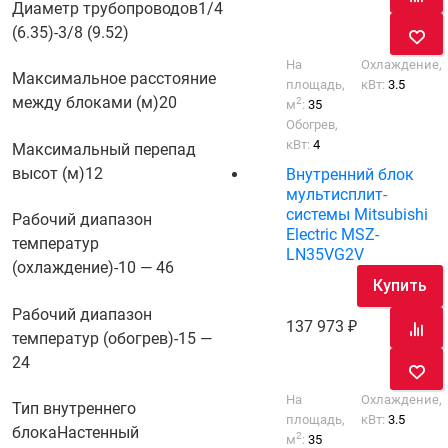
Диаметр трубопроводов
1/4
(6.35)-3/8 (9.52)
На
Охлаждение,
Максимальное расстояние
площадь,
кВт:
3.5
между блоками (м)
20
2
м
:
35
Обогрев,
кВт:
4
Максимальный перепад
высот (м)
12
Внутренний блок
мультисплит-
системы Mitsubishi
Рабочий диапазон
Electric MSZ-
температур
LN35VG2V
(охлаждение)
-10 — 46
Купить
Рабочий диапазон
137 973
температур (обогрев)
-15 —
24
На
Охлаждение,
Тип внутреннего
площадь,
кВт:
3.5
блока
Настенный
2
м
:
35