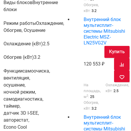
Виды блоков
Внутренние
Обогрев,
блоки
кВт:
3.2
Внутренний блок
Режим работы
Охлаждение,
мультисплит-
Обогрев, Осушение
системы Mitsubishi
Electric MSZ-
LN25VG2V
Охлаждение (кВт)
2.5
Купить
Обогрев (кВт)
3.2
120 553
Функции
самоочиска,
вентиляция,
осушение,
На
Охлаждение,
площадь,
кВт:
2.5
ночной режим,
2
м
:
25
самодиагностика,
Обогрев,
таймер,
кВт:
3.2
датчик 3D I-SEE,
Внутренний блок
авторестат,
мультисплит-
Econo Cool
системы Mitsubishi