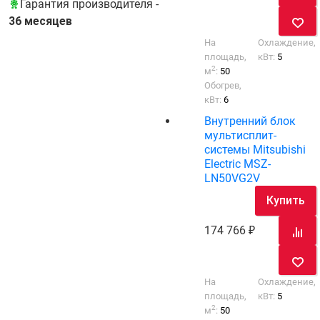
Гарантия производителя -
36 месяцев
На
Охлаждение,
площадь,
кВт:
5
2
м
:
50
Обогрев,
кВт:
6
Внутренний блок
мультисплит-
системы Mitsubishi
Electric MSZ-
LN50VG2V
Купить
174 766
На
Охлаждение,
площадь,
кВт:
5
2
м
:
50