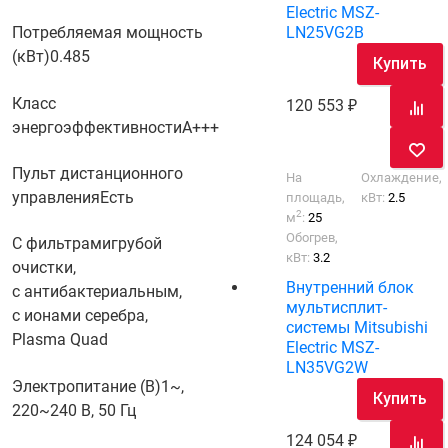
Electric MSZ-
Потребляемая мощность
LN25VG2B
(кВт)
0.485
Купить
Класс
120 553
энергоэффективности
A+++
Пульт дистанционного
На
Охлаждение,
управления
Есть
площадь,
кВт:
2.5
2
м
:
25
Обогрев,
С фильтрами
грубой
кВт:
3.2
очистки,
Внутренний блок
с антибактериальным,
мультисплит-
с ионами серебра,
системы Mitsubishi
Plasma Quad
Electric MSZ-
LN35VG2W
Электропитание (В)
1~,
Купить
220~240 В, 50 Гц
124 054