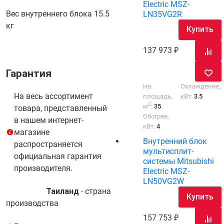
Electric MSZ-
Вес внутреннего блока
15.5
LN35VG2R
кг
Купить
137 973
Гарантия
На
Охлаждение,
На весь ассортимент
площадь,
кВт:
3.5
2
м
:
35
товара, представленный
Обогрев,
в нашем интернет-
кВт:
4
магазине
Внутренний блок
распространяется
мультисплит-
официальная гарантия
системы Mitsubishi
производителя.
Electric MSZ-
LN50VG2W
Таиланд
- cтрана
Купить
производства
157 753