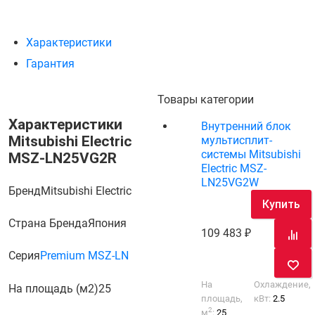
Характеристики
Гарантия
Товары категории
Характеристики
Внутренний блок
Mitsubishi Electric
мультисплит-
системы Mitsubishi
MSZ-LN25VG2R
Electric MSZ-
LN25VG2W
Бренд
Mitsubishi Electric
Купить
Страна Бренда
Япония
109 483
Серия
Premium MSZ-LN
На
Охлаждение,
На площадь (м2)
25
площадь,
кВт:
2.5
2
м
:
25