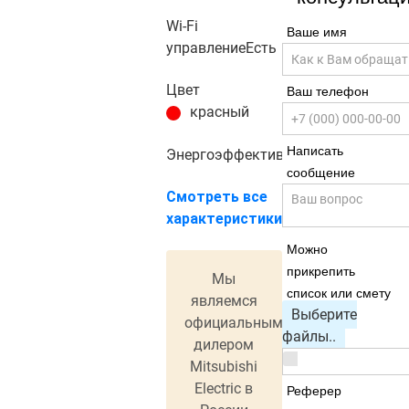
Wi-Fi
Ваше имя
управление
Есть
Цвет
Ваш телефон
красный
Написать
Энергоэффективность
A+++
сообщение
Смотреть все
характеристики
Можно
прикрепить
Мы
список или смету
являемся
Выберите
официальным
файлы..
дилером
Mitsubishi
Electric в
Реферер