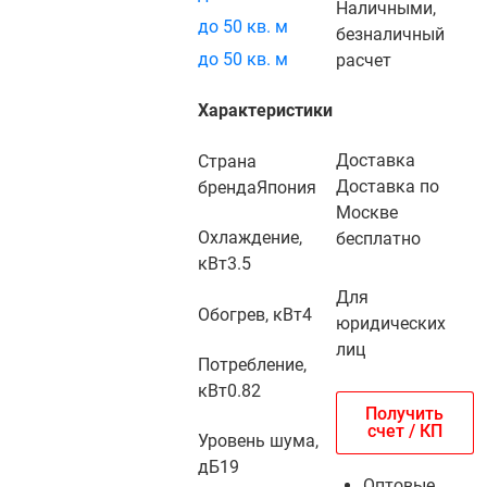
Наличными,
до 50 кв. м
безналичный
до 50 кв. м
расчет
Характеристики
Доставка
Страна
Доставка по
бренда
Япония
Москве
Охлаждение,
бесплатно
кВт
3.5
Для
Обогрев, кВт
4
юридических
лиц
Потребление,
кВт
0.82
Получить
счет / КП
Уровень шума,
дБ
19
Оптовые