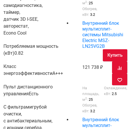
2
м
:
25
самодиагностика,
Обогрев,
таймер,
кВт:
3.2
датчик 3D I-SEE,
Внутренний блок
авторестат,
мультисплит-
Econo Cool
системы Mitsubishi
Electric MSZ-
Потребляемая мощность
LN25VG2B
(кВт)
0.82
Купить
Класс
121 738
энергоэффективности
A+++
Пульт дистанционного
На
Охлаждение,
управления
Есть
площадь,
кВт:
2.5
2
м
:
25
Обогрев,
С фильтрами
грубой
кВт:
3.2
очистки,
Внутренний блок
с антибактериальным,
мультисплит-
с ионами серебра,