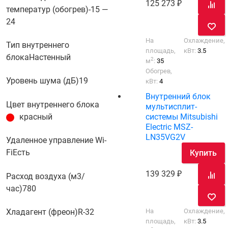
125 273
температур (обогрев)
-15 —
24
На
Охлаждение,
Тип внутреннего
площадь,
кВт:
3.5
блока
Настенный
2
м
:
35
Обогрев,
Уровень шума (дБ)
19
кВт:
4
Внутренний блок
Цвет внутреннего блока
мультисплит-
системы Mitsubishi
красный
Electric MSZ-
LN35VG2V
Удаленное управление Wi-
Fi
Есть
Купить
139 329
Расход воздуха (м3/
час)
780
На
Охлаждение,
Хладагент (фреон)
R-32
площадь,
кВт:
3.5