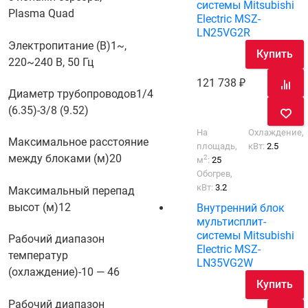
системы Mitsubishi
Plasma Quad
Electric MSZ-
LN25VG2R
Электропитание (В)
1~,
Купить
220~240 В, 50 Гц
121 738
Диаметр трубопроводов
1/4
(6.35)-3/8 (9.52)
На
Охлаждение,
Максимальное расстояние
площадь,
кВт:
2.5
между блоками (м)
20
2
м
:
25
Обогрев,
кВт:
3.2
Максимальный перепад
высот (м)
12
Внутренний блок
мультисплит-
системы Mitsubishi
Рабочий диапазон
Electric MSZ-
температур
LN35VG2W
(охлаждение)
-10 — 46
Купить
Рабочий диапазон