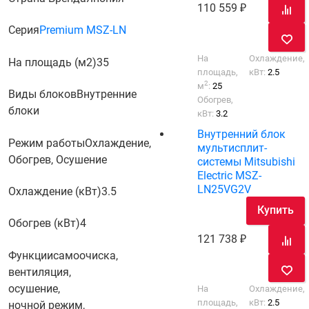
110 559
Серия
Premium MSZ-LN
На
Охлаждение,
На площадь (м2)
35
площадь,
кВт:
2.5
2
м
:
25
Виды блоков
Внутренние
Обогрев,
блоки
кВт:
3.2
Внутренний блок
Режим работы
Охлаждение,
мультисплит-
Обогрев, Осушение
системы Mitsubishi
Electric MSZ-
LN25VG2V
Охлаждение (кВт)
3.5
Купить
Обогрев (кВт)
4
121 738
Функции
самоочиска,
вентиляция,
осушение,
На
Охлаждение,
площадь,
кВт:
2.5
ночной режим,