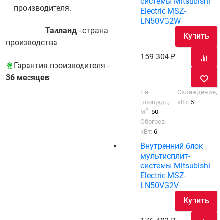
системы Mitsubishi
производителя.
Electric MSZ-
LN50VG2W
Таиланд
- cтрана
Купить
производства
159 304
Гарантия производителя -
36 месяцев
На
Охлаждение,
площадь,
кВт:
5
2
м
:
50
Обогрев,
кВт:
6
Внутренний блок
мультисплит-
системы Mitsubishi
Electric MSZ-
LN50VG2V
Купить