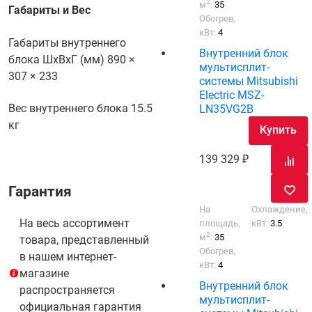
2
м
:
35
Габариты и Вес
Обогрев,
кВт:
4
Габариты внутреннего
Внутренний блок
блока ШхВхГ (мм)
890 ×
мультисплит-
307 × 233
системы Mitsubishi
Electric MSZ-
Вес внутреннего блока
15.5
LN35VG2B
кг
Купить
139 329
Гарантия
На
Охлаждение,
На весь ассортимент
площадь,
кВт:
3.5
2
м
:
35
товара, представленный
Обогрев,
в нашем интернет-
кВт:
4
магазине
Внутренний блок
распространяется
мультисплит-
официальная гарантия