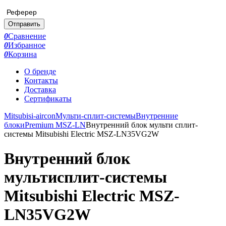
Реферер
Отправить
0
Сравнение
0
Избранное
0
Корзина
О бренде
Контакты
Доставка
Сертификаты
Mitsubisi-aircon
Мульти-сплит-системы
Внутренние
блоки
Premium MSZ-LN
Внутренний блок мульти сплит-
системы Mitsubishi Electric MSZ-LN35VG2W
Внутренний блок
мультисплит-системы
Mitsubishi Electric MSZ-
LN35VG2W