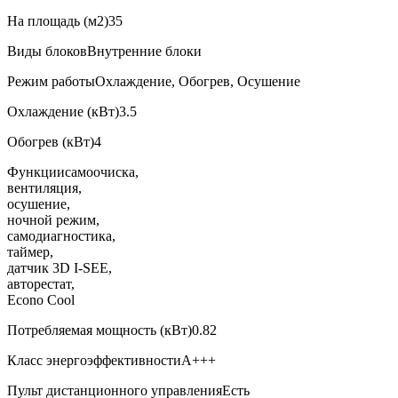
На площадь (м2)
35
Виды блоков
Внутренние блоки
Режим работы
Охлаждение, Обогрев, Осушение
Охлаждение (кВт)
3.5
Обогрев (кВт)
4
Функции
самоочиска,
вентиляция,
осушение,
ночной режим,
самодиагностика,
таймер,
датчик 3D I-SEE,
авторестат,
Econo Cool
Потребляемая мощность (кВт)
0.82
Класс энергоэффективности
A+++
Пульт дистанционного управления
Есть