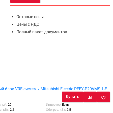
Оптовые цены
Цены с НДС
Полный пакет документов
й блок VRF-системы Mitsubishi Electric PEFY-P20VMS 1-E
Купить
2
, м
:
20
Инвертор:
Есть
, кВт:
2.2
Обогрев, кВт:
2.5