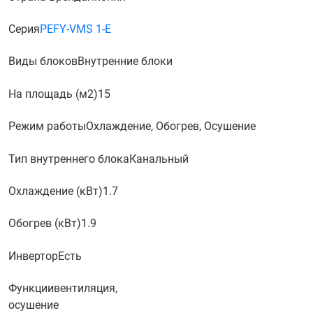
Серия
PEFY-VMS 1-E
Виды блоков
Внутренние блоки
На площадь (м2)
15
Режим работы
Охлаждение, Обогрев, Осушение
Тип внутреннего блока
Канальный
Охлаждение (кВт)
1.7
Обогрев (кВт)
1.9
Инвертор
Есть
Функции
вентиляция,
осушение