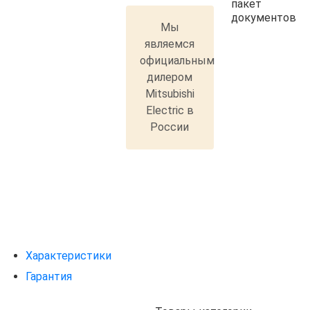
пакет
документов
Мы
являемся
официальным
дилером
Mitsubishi
Electric в
России
Характеристики
Гарантия