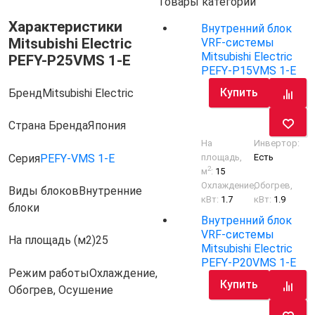
Товары категории
Характеристики
Внутренний блок
Mitsubishi Electric
VRF-системы
Mitsubishi Electric
PEFY-P25VMS 1-E
PEFY-P15VMS 1-E
Купить
Бренд
Mitsubishi Electric
Страна Бренда
Япония
На
Инвертор:
Серия
PEFY-VMS 1-E
площадь,
Есть
2
м
:
15
Охлаждение,
Обогрев,
Виды блоков
Внутренние
кВт:
1.7
кВт:
1.9
блоки
Внутренний блок
VRF-системы
На площадь (м2)
25
Mitsubishi Electric
PEFY-P20VMS 1-E
Режим работы
Охлаждение,
Купить
Обогрев, Осушение