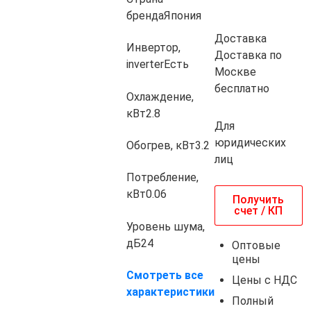
бренда
Япония
Доставка
Инвертор,
Доставка по
inverter
Есть
Москве
бесплатно
Охлаждение,
кВт
2.8
Для
юридических
Обогрев, кВт
3.2
лиц
Потребление,
кВт
0.06
Получить
счет / КП
Уровень шума,
дБ
24
Оптовые
цены
Смотреть все
Цены с НДС
характеристики
Полный