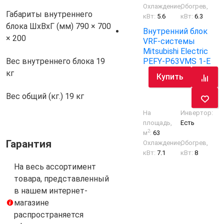
Охлаждение,
Обогрев,
Габариты внутреннего
кВт:
5.6
кВт:
6.3
блока ШхВхГ (мм)
790 × 700
Внутренний блок
× 200
VRF-системы
Mitsubishi Electric
PEFY-P63VMS 1-E
Вес внутреннего блока
19
кг
Купить
Вес общий (кг.)
19 кг
На
Инвертор:
площадь,
Есть
2
м
:
63
Гарантия
Охлаждение,
Обогрев,
кВт:
7.1
кВт:
8
На весь ассортимент
товара, представленный
в нашем интернет-
магазине
распространяется