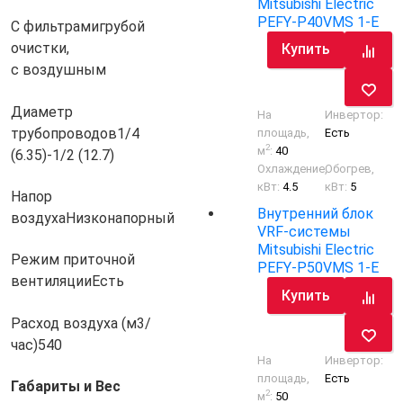
Mitsubishi Electric
PEFY-P40VMS 1-E
С фильтрами
грубой
очистки,
Купить
с воздушным
Диаметр
На
Инвертор:
трубопроводов
1/4
площадь,
Есть
2
м
:
40
(6.35)-1/2 (12.7)
Охлаждение,
Обогрев,
кВт:
4.5
кВт:
5
Напор
Внутренний блок
воздуха
Низконапорный
VRF-системы
Mitsubishi Electric
Режим приточной
PEFY-P50VMS 1-E
вентиляции
Есть
Купить
Расход воздуха (м3/
час)
540
На
Инвертор:
площадь,
Есть
Габариты и Вес
2
м
:
50