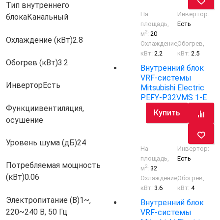
Тип внутреннего
На
Инвертор:
блока
Канальный
площадь,
Есть
2
м
:
20
Охлаждение (кВт)
2.8
Охлаждение,
Обогрев,
кВт:
2.2
кВт:
2.5
Обогрев (кВт)
3.2
Внутренний блок
VRF-системы
Инвертор
Есть
Mitsubishi Electric
PEFY-P32VMS 1-E
Функции
вентиляция,
Купить
осушение
Уровень шума (дБ)
24
На
Инвертор:
площадь,
Есть
Потребляемая мощность
2
м
:
32
(кВт)
0.06
Охлаждение,
Обогрев,
кВт:
3.6
кВт:
4
Электропитание (В)
1~,
Внутренний блок
220~240 В, 50 Гц
VRF-системы