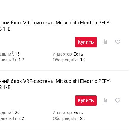
ний блок VRF-системы Mitsubishi Electric PEFY-
 1-E
Купить
2
адь, м
:
15
Инвертор:
Есть
ние, кВт:
1.7
Обогрев, кВт:
1.9
ний блок VRF-системы Mitsubishi Electric PEFY-
 1-E
Купить
2
адь, м
:
20
Инвертор:
Есть
ние, кВт:
2.2
Обогрев, кВт:
2.5