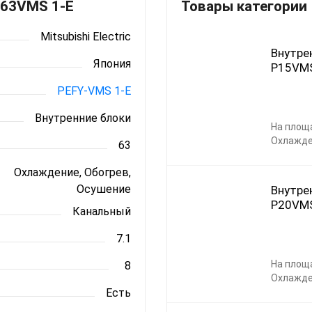
-P63VMS 1-E
Товары категории
Mitsubishi Electric
Внутрен
Япония
P15VMS
PEFY-VMS 1-E
Внутренние блоки
На площ
Охлажде
63
Охлаждение, Обогрев,
Осушение
Внутрен
P20VMS
Канальный
7.1
На площ
8
Охлажде
Есть