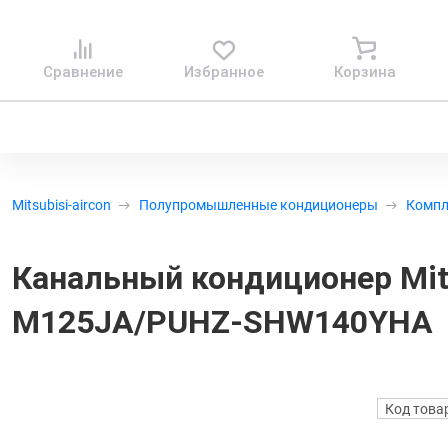
Сравнение
Избранное
Корзина
Mitsubisi-aircon
Полупромышленные кондиционеры
Комп
Канальный кондиционер Mits
M125JA/PUHZ-SHW140YHA
Код това