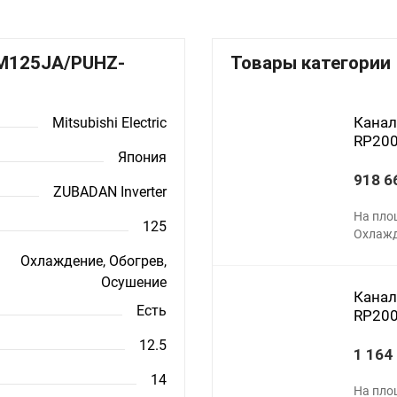
D-M125JA/PUHZ-
Товары категории
Канал
Mitsubishi Electric
RP20
Япония
918 6
ZUBADAN Inverter
На пло
125
Охлажд
Охлаждение, Обогрев,
Осушение
Канал
Есть
RP20
12.5
1 164
14
На пло