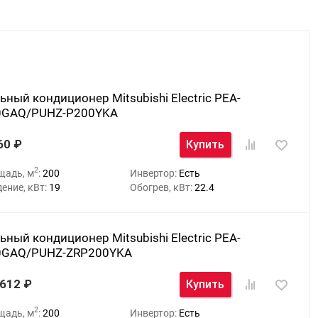
ьный кондиционер Mitsubishi Electric PEA-
0GAQ/PUHZ-P200YKA
60
Купить
2
щадь, м
:
200
Инвертор:
Есть
ение, кВт:
19
Обогрев, кВт:
22.4
ьный кондиционер Mitsubishi Electric PEA-
0GAQ/PUHZ-ZRP200YKA
 612
Купить
2
щадь, м
:
200
Инвертор:
Есть