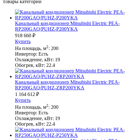
Товары категории
Канальный кондиционер Mitsubishi Electric PEA-
RP200GAQ/PUHZ-P200YKA
918 660
₽
Купить
2
На площадь, м
:
200
Инвертор:
Есть
Охлаждение, кВт:
19
Обогрев, кВт:
22.4
Канальный кондиционер Mitsubishi Electric PEA-
RP200GAQ/PUHZ-ZRP200YKA
1 164 612
₽
Купить
2
На площадь, м
:
200
Инвертор:
Есть
Охлаждение, кВт:
19
Обогрев, кВт:
22.4