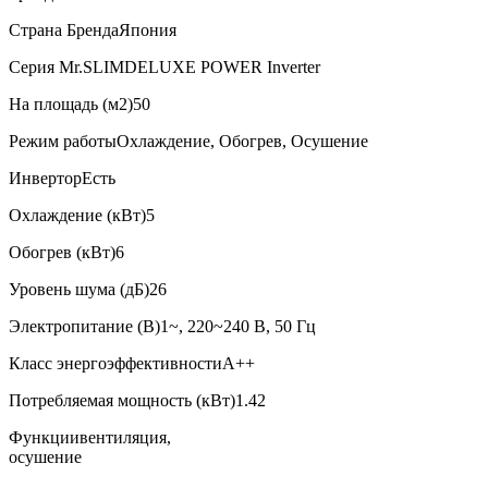
Страна Бренда
Япония
Серия Mr.SLIM
DELUXE POWER Inverter
На площадь (м2)
50
Режим работы
Охлаждение, Обогрев, Осушение
Инвертор
Есть
Охлаждение (кВт)
5
Обогрев (кВт)
6
Уровень шума (дБ)
26
Электропитание (В)
1~, 220~240 В, 50 Гц
Класс энергоэффективности
A++
Потребляемая мощность (кВт)
1.42
Функции
вентиляция,
осушение