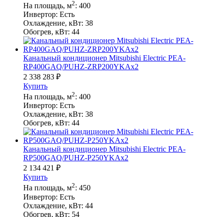
2
На площадь, м
:
400
Инвертор:
Есть
Охлаждение, кВт:
38
Обогрев, кВт:
44
Канальный кондиционер Mitsubishi Electric PEA-
RP400GAQ/PUHZ-ZRP200YKAх2
2 338 283
₽
Купить
2
На площадь, м
:
400
Инвертор:
Есть
Охлаждение, кВт:
38
Обогрев, кВт:
44
Канальный кондиционер Mitsubishi Electric PEA-
RP500GAQ/PUHZ-P250YKAх2
2 134 421
₽
Купить
2
На площадь, м
:
450
Инвертор:
Есть
Охлаждение, кВт:
44
Обогрев, кВт:
54