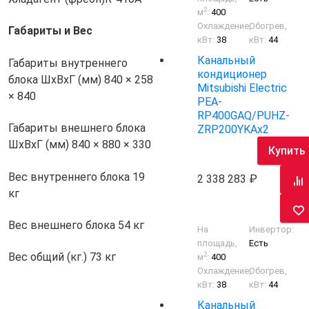
2
м
:
400
Охлаждение,
Обогрев,
Габариты и Вес
кВт:
38
кВт:
44
Канальный
Габариты внутреннего
кондиционер
блока ШхВхГ (мм)
840 × 258
Mitsubishi Electric
× 840
PEA-
RP400GAQ/PUHZ-
Габариты внешнего блока
ZRP200YKAх2
ШхВхГ (мм)
840 × 880 × 330
Купить
Вес внутреннего блока
19
2 338 283
кг
Вес внешнего блока
54 кг
На
Инвертор:
площадь,
Есть
2
Вес общий (кг.)
73 кг
м
:
400
Охлаждение,
Обогрев,
кВт:
38
кВт:
44
Канальный