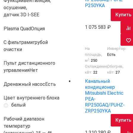
Функции
вентиляция,
P250YKA
осушение,
Купить
датчик 3D I-SEE
1 075 583
Plasma Quad
Опция
С фильтрами
грубой
На
Инвертор:
очистки
площадь,
Есть
2
м
:
250
Пульт дистанционного
Охлаждение,
Обогрев,
управления
Нет
кВт:
22
кВт:
27
Канальный
Дренажный насос
Есть
кондиционер
Mitsubishi Electric
Цвет внутреннего блока
PEA-
RP250GAQ/PUHZ-
белый
ZRP250YKA
Рабочий диапазон
Купить
температур
1 310 280