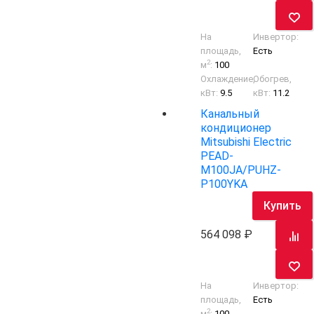
На
Инвертор:
площадь,
Есть
2
м
:
100
Охлаждение,
Обогрев,
кВт:
9.5
кВт:
11.2
Канальный
кондиционер
Mitsubishi Electric
PEAD-
M100JA/PUHZ-
P100YKA
Купить
564 098
На
Инвертор:
площадь,
Есть
2
м
:
100