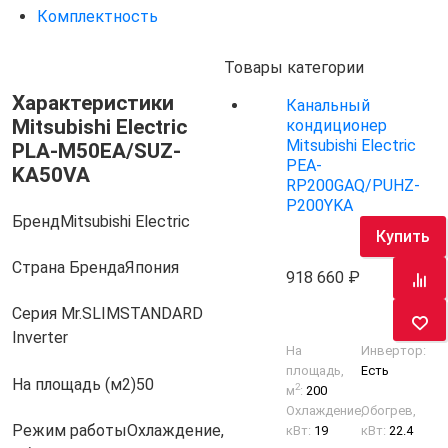
Комплектность
Товары категории
Характеристики
Канальный
Mitsubishi Electric
кондиционер
Mitsubishi Electric
PLA-M50EA/SUZ-
PEA-
KA50VA
RP200GAQ/PUHZ-
P200YKA
Бренд
Mitsubishi Electric
Купить
Страна Бренда
Япония
918 660
Серия Mr.SLIM
STANDARD
Inverter
На
Инвертор:
площадь,
Есть
На площадь (м2)
50
2
м
:
200
Охлаждение,
Обогрев,
Режим работы
Охлаждение,
кВт:
19
кВт:
22.4