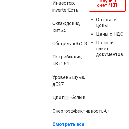
Получить
Инвертор,
счет / КП
inverter
Есть
Оптовые
Охлаждение,
цены
кВт
5.5
Цены с НДС
Полный
Обогрев, кВт
5.8
пакет
документов
Потребление,
кВт
1.61
Уровень шума,
дБ
27
Цвет
белый
Энергоэффективность
A++
Смотреть все