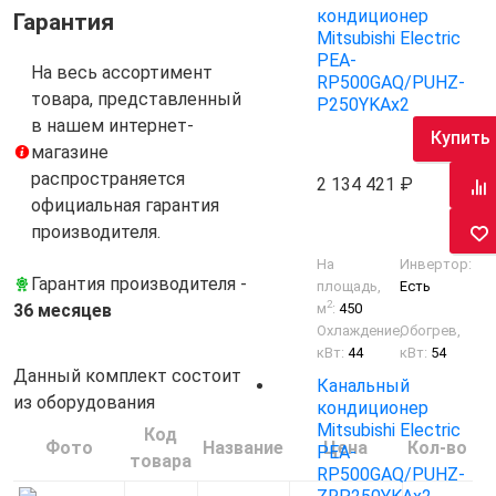
кондиционер
Гарантия
Mitsubishi Electric
PEA-
На весь ассортимент
RP500GAQ/PUHZ-
товара, представленный
P250YKAх2
в нашем интернет-
Купить
магазине
распространяется
2 134 421
официальная гарантия
производителя.
На
Инвертор:
Гарантия производителя -
площадь,
Есть
2
36 месяцев
м
:
450
Охлаждение,
Обогрев,
кВт:
44
кВт:
54
Данный комплект состоит
Канальный
из оборудования
кондиционер
Mitsubishi Electric
Код
Фото
Название
Цена
Кол-во
PEA-
товара
RP500GAQ/PUHZ-