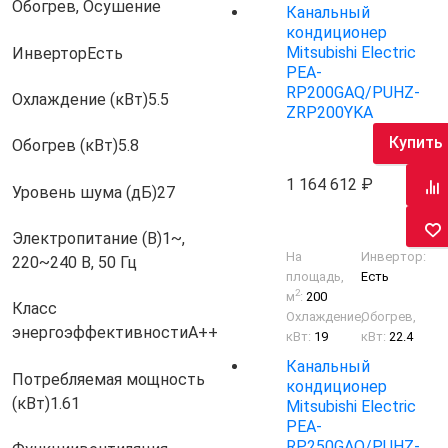
Обогрев, Осушение
Канальный
кондиционер
Mitsubishi Electric
Инвертор
Есть
PEA-
RP200GAQ/PUHZ-
Охлаждение (кВт)
5.5
ZRP200YKA
Купить
Обогрев (кВт)
5.8
1 164 612
Уровень шума (дБ)
27
Электропитание (В)
1~,
На
Инвертор:
220~240 В, 50 Гц
площадь,
Есть
2
м
:
200
Класс
Охлаждение,
Обогрев,
энергоэффективности
A++
кВт:
19
кВт:
22.4
Канальный
Потребляемая мощность
кондиционер
(кВт)
1.61
Mitsubishi Electric
PEA-
RP250GAQ/PUHZ-