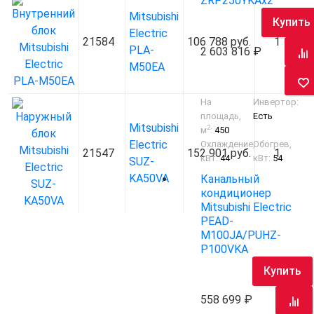
ZRP250YKAх2
Mitsubishi
Купить
Electric
21584
106 788 руб.
1
PLA-
2 603 816
M50EA
На
Инвертор:
площадь,
Есть
Mitsubishi
2
м
:
450
Electric
Охлаждение,
Обогрев,
21547
152 901 руб.
1
кВт:
44
кВт:
54
SUZ-
KA50VA
Канальный
кондиционер
Mitsubishi Electric
PEAD-
M100JA/PUHZ-
P100VKA
Купить
558 699