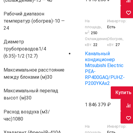
(охлаждение)
-15 — 46
Рабочий диапазон
температур (обогрев)
-10 —
На
Инвертор:
площадь,
Есть
24
2
м
:
250
Охлаждение,
Обогрев,
Диаметр
кВт:
22
кВт:
27
трубопроводов
1/4
Канальный
(6.35)-1/2 (12.7)
кондиционер
Mitsubishi Electric
Максимальное расстояние
PEA-
между блоками (м)
30
RP400GAQ/PUHZ-
P200YKAх2
Максимальный перепад
Купить
высот (м)
30
1 846 379
Расход воздуха (м3/
час)
1080
На
Инвертор:
Хладагент (фреон)
R-410A
площадь,
Есть