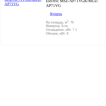
Electric MSZ-AP71VGK/MUZ-
AP71VG
Купить
2
На площадь, м
:
70
Инвертор:
Есть
Охлаждение, кВт:
7.1
Обогрев, кВт:
8
Каталог товаров
Настенные кондиционеры
Мульти-сплит-системы
Канальные кондиционеры
Кассетные кондиционеры
Напольные кондиционеры
Потолочные кондиционеры
Колонные кондиционеры
Полупромышленные кондиционеры
Инверторные кондиционеры
VRV/VRF системы
Тепловые насосы
ККБ