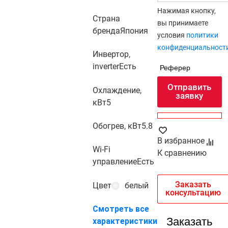
Нажимая кнопку,
Страна
вы принимаете
бренда
Япония
условия
политики
конфиденциальност
Инвертор,
inverter
Есть
Реферер
Отправить
Охлаждение,
заявку
кВт
5
Обогрев, кВт
5.8
В избранное
Wi-Fi
К сравнению
управление
Есть
Заказать
Цвет
белый
консультацию
Смотреть все
Заказать
характеристики