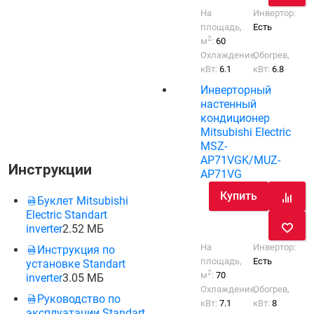
На
Инвертор:
площадь,
Есть
2
м
:
60
Охлаждение,
Обогрев,
кВт:
6.1
кВт:
6.8
Инверторный
настенный
кондиционер
Mitsubishi Electric
MSZ-
AP71VGK/MUZ-
Инструкции
AP71VG
Купить
Буклет Mitsubishi
Electric Standart
inverter
2.52 МБ
На
Инвертор:
Инструкция по
площадь,
Есть
установке Standart
2
м
:
70
inverter
3.05 МБ
Охлаждение,
Обогрев,
Руководство по
кВт:
7.1
кВт:
8
эксплуатации Standart