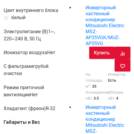
Инверторный
Цвет внутреннего блока
настенный
белый
кондиционер
Mitsubishi Electric
Электропитание (В)
1~,
MSZ-
AP35VGK/MUZ-
220~240 В, 50 Гц
AP35VG
Ионизатор воздуха
Нет
Купить
С фильтрами
грубой
очистки
На
Инвертор:
площадь,
Есть
2
м
:
35
Режим приточной
Охлаждение,
Обогрев,
вентиляции
Нет
кВт:
3.5
кВт:
4
Инверторный
Хладагент (фреон)
R-32
настенный
кондиционер
Габариты и Вес
Mitsubishi Electric
MSZ-