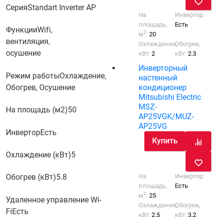
Серия
Standart Inverter AP
На
Инвертор:
площадь,
Есть
Функции
Wifi,
2
м
:
20
вентиляция,
Охлаждение,
Обогрев,
осушение
кВт:
2
кВт:
2.3
Инверторный
Режим работы
Охлаждение,
настенный
кондиционер
Обогрев, Осушение
Mitsubishi Electric
MSZ-
На площадь (м2)
50
AP25VGK/MUZ-
AP25VG
Инвертор
Есть
Купить
Охлаждение (кВт)
5
На
Инвертор:
Обогрев (кВт)
5.8
площадь,
Есть
2
м
:
25
Удаленное управление Wi-
Охлаждение,
Обогрев,
Fi
Есть
кВт:
2.5
кВт:
3.2