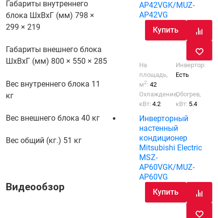
Габариты внутреннего
AP42VGK/MUZ-
AP42VG
блока ШхВхГ (мм)
798 ×
299 × 219
Купить
Габариты внешнего блока
ШхВхГ (мм)
800 × 550 × 285
На
Инвертор:
площадь,
Есть
Вес внутреннего блока
11
2
м
:
42
Охлаждение,
Обогрев,
кг
кВт:
4.2
кВт:
5.4
Вес внешнего блока
40 кг
Инверторный
настенный
кондиционер
Вес общий (кг.)
51 кг
Mitsubishi Electric
MSZ-
AP60VGK/MUZ-
AP60VG
Видеообзор
Купить