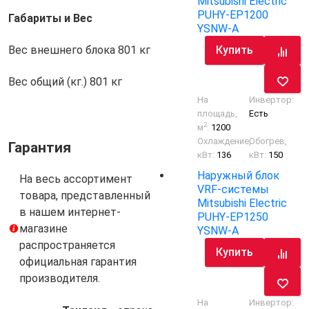
Mitsubishi Electric
PUHY-EP1200
Габариты и Вес
YSNW-A
Купить
Вес внешнего блока
801 кг
Вес общий (кг.)
801 кг
На
Инвертор:
площадь,
Есть
2
м
:
1200
Охлаждение,
Обогрев,
Гарантия
кВт:
136
кВт:
150
Наружный блок
На весь ассортимент
VRF-системы
товара, представленный
Mitsubishi Electric
в нашем интернет-
PUHY-EP1250
магазине
YSNW-A
распространяется
Купить
официальная гарантия
производителя.
На
Инвертор: