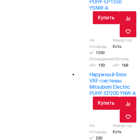
PUHY-EP1350
YSNW-A
Купить
На
Инвертор:
площадь,
Есть
2
м
:
1350
Охлаждение,
Обогрев,
кВт:
150
кВт:
168
Наружный блок
VRF-системы
Mitsubishi Electric
PUHY-EP200 YNW-A
Купить
На
Инвертор:
площадь,
Есть
2
м
:
200