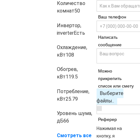
Количество
комнат
50
Ваш телефон
Инвертор,
inverter
Есть
Написать
сообщение
Охлаждение,
кВт
108
Обогрев,
Можно
кВт
119.5
прикрепить
список или смету
Потребление,
Выберите
кВт
25.79
файлы..
Уровень шума,
Реферер
дБ
66
Нажимая на
Смотреть все
кнопку, я