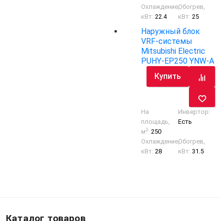
Охлаждение,
Обогрев,
кВт:
22.4
кВт:
25
Наружный блок
VRF-системы
Mitsubishi Electric
PUHY-EP250 YNW-A
Купить
На
Инвертор:
площадь,
Есть
2
м
:
250
Охлаждение,
Обогрев,
кВт:
28
кВт:
31.5
Каталог товаров