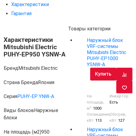
Характеристики
Гарантия
Товары категории
Характеристики
Наружный блок
Mitsubishi Electric
VRF-системы
Mitsubishi Electric
PUHY-EP950 YSNW-A
PUHY-EP1000
YSNW-A
Бренд
Mitsubishi Electric
Купить
Страна Бренда
Япония
Серия
PUHY-EP YNW-A
На
Инвертор:
площадь,
Есть
2
м
:
1000
Виды блоков
Наружные
Охлаждение,
Обогрев,
блоки
кВт:
113
кВт:
127
Наружный блок
На площадь (м2)
950
VRF-системы