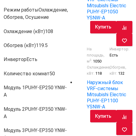
Mitsubishi Electric
Режим работы
Охлаждение,
PUHY-EP1050
Обогрев, Осушение
YSNW-A
Купить
Охлаждение (кВт)
108
Обогрев (кВт)
119.5
На
Инвертор:
площадь,
Есть
Инвертор
Есть
2
м
:
1050
Охлаждение,
Обогрев,
Количество комнат
50
кВт:
118
кВт:
132
Наружный блок
Модуль 1
PUHY-EP250 YNW-
VRF-системы
Mitsubishi Electric
A
PUHY-EP1100
YSNW-A
Модуль 2
PUHY-EP350 YNW-
Купить
A
Модуль 3
PUHY-EP350 YNW-