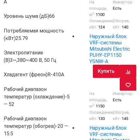
A
На
Инвертор:
площадь,
Есть
2
м
:
1100
Уровень шума (дБ)
66
Охлаждение,
Обогрев,
кВт:
124
кВт:
140
Потребляемая мощность
Наружный блок
(кВт)
25.79
VRF-системы
Mitsubishi Electric
Электропитание
PUHY-EP1150
(В)
3~,380~400 В, 50 Гц
YSNW-A
Купить
Хладагент (фреон)
R-410A
Рабочий диапазон
На
Инвертор:
температур (охлаждение)
-5
площадь,
Есть
— 52
2
м
:
1150
Охлаждение,
Обогрев,
Рабочий диапазон
кВт:
130
кВт:
145
температур (обогрев)
-20 —
Наружный блок
15.5
VRF-системы