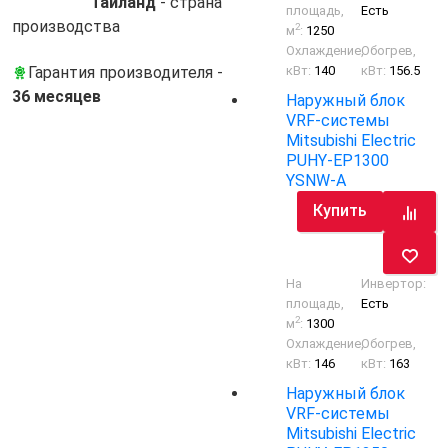
Таиланд
- cтрана
площадь,
Есть
производства
2
м
:
1250
Охлаждение,
Обогрев,
кВт:
140
кВт:
156.5
Гарантия производителя -
36 месяцев
Наружный блок
VRF-системы
Mitsubishi Electric
PUHY-EP1300
YSNW-A
Купить
На
Инвертор:
площадь,
Есть
2
м
:
1300
Охлаждение,
Обогрев,
кВт:
146
кВт:
163
Наружный блок
VRF-системы
Mitsubishi Electric