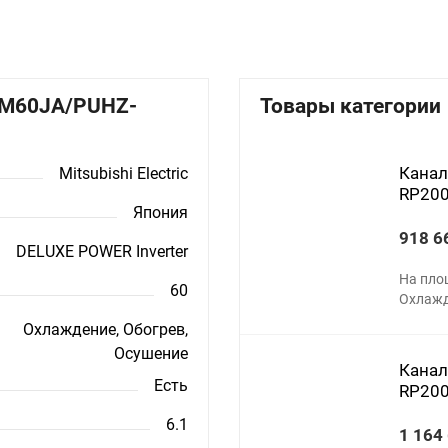
D-M60JA/PUHZ-
Товары категории
Канал
Mitsubishi Electric
RP20
Япония
918 6
DELUXE POWER Inverter
На пло
60
Охлажд
Охлаждение, Обогрев,
Осушение
Канал
Есть
RP20
6.1
1 164