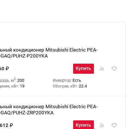
ьный кондиционер Mitsubishi Electric PEA-
0GAQ/PUHZ-P200YKA
60
Купить
2
щадь, м
:
200
Инвертор:
Есть
ение, кВт:
19
Обогрев, кВт:
22.4
ьный кондиционер Mitsubishi Electric PEA-
0GAQ/PUHZ-ZRP200YKA
 612
Купить