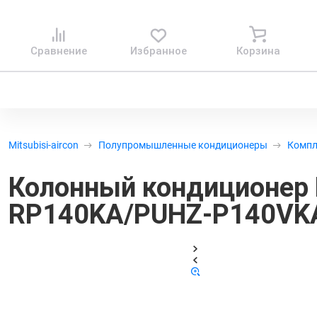
Сравнение
Избранное
Корзина
Mitsubisi-aircon
Полупромышленные кондиционеры
Комп
Колонный кондиционер Mi
RP140KA/PUHZ-P140VK
Код т