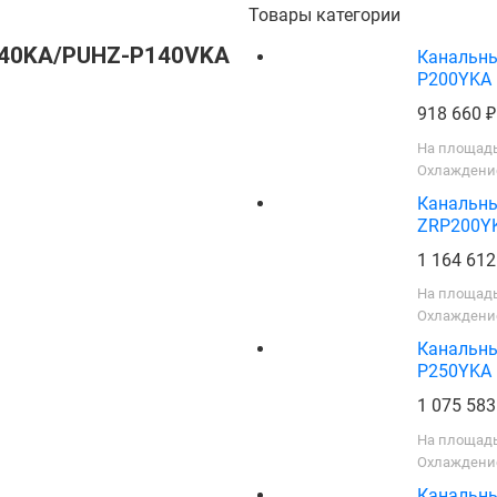
Товары категории
P140KA/PUHZ-P140VKA
Канальны
P200YKA
918 660
На площадь
Охлаждение
Канальны
ZRP200Y
1 164 61
На площадь
Охлаждение
Канальны
P250YKA
1 075 58
На площадь
Охлаждение
Канальны